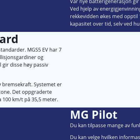
Vår nye batterigenerasjon gir
Ved hjelp av energigjenvinni
rekkevidden økes med opptil 
kapasitet over tid, selv ved hu
dard
tsstandarder. MGS5 EV har 7
ollisjonsgardiner og
 gir disse høy passiv
 bremsekraft. Systemet er
stone. Det oppgraderte
a 100 km/t på 35,5 meter.
MG Pilot
Du kan tilpasse mange av fun
Du kan velge hvilken informas