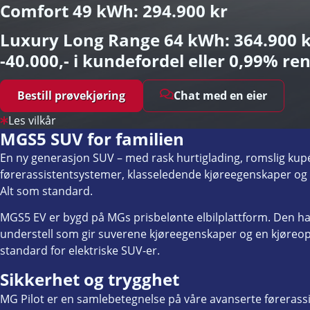
Comfort 49 kWh: 294.900 kr
Luxury Long Range 64 kWh: 364.900 
-40.000,- i kundefordel eller 0,99% re
Bestill prøvekjøring
Chat med en eier
Les vilkår
MGS5 SUV for familien
En ny generasjon SUV – med rask hurtiglading, romslig kupé,
førerassistentsystemer, klasseledende kjøreegenskaper og 
Alt som standard.
MGS5 EV er bygd på MGs prisbelønte elbilplattform. Den har
understell som gir suverene kjøreegenskaper og en kjøreop
standard for elektriske SUV-er.
Sikkerhet og trygghet
MG Pilot er en samlebetegnelse på våre avanserte førerass