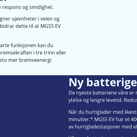
re respons og smidighet.
gner ujevnheter i veien og
bidrar dette til at MGS5 EV
marte funksjonen kan du
remsekraften i tre trinn eller
desto mer bremseenergi
Ny batterig
De nyeste batteriene våre er 
ytelse og lengre levetid. Redu
Når du hurtiglader med likest
minutter.* MGS5 EV har et 400
av hurtigladestasjoner med ef