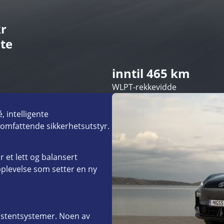
kr
nte
inntil 465 km
WLPT-rekkevidde
 intelligente
omfattende sikkerhetsutstyr.
 et lett og balansert
plevelse som setter en ny
istentsystemer. Noen av