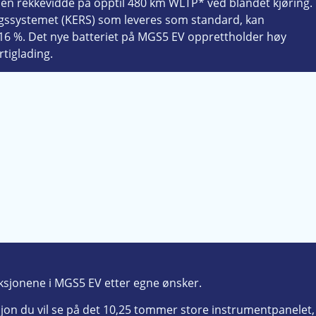
 en rekkevidde på opptil 480 km WLTP* ved blandet kjøring.
ngssystemet (KERS) som leveres som standard, kan
16 %. Det nye batteriet på MGS5 EV opprettholder høy
rtiglading.
ksjonene i MGS5 EV etter egne ønsker.
jon du vil se på det 10,25 tommer store instrumentpanelet,