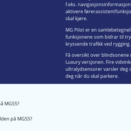
f.eks. navigasjonsinformasjon 
aktivere førerassistentfunksj
skal kjøre.
MG Pilot er en samlebetegnel
funksjonene som bidrar til tr
kryssende trafikk ved rygging.
Få oversikt over blindsonen
Luxury versjonen. Fire vidvink
ultralydsensorer varsler deg
deg når du skal parkere.
 på MGS5?
idden på MGS5?