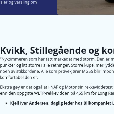
rsler og varsling om
Kvikk, Stillegående og k
“Nykommeren som har tatt markedet med storm. Den er ment 
punkter og litt større i alle retninger. Større kupe, mer l
noen av stikkordene. Alle som prøvekjører MGS5 blir impone
komfortabel den er.
Ekstra gøy er det også at i NAF og Motor sin rekkeviddete
enn den oppgitte WLTP-rekkevidden på 465 km for Long Ra
Kjell Ivar Andersen, daglig leder hos Bilkompaniet