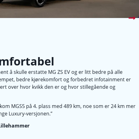
omfortabel
å skulle erstatte MG ZS EV og er litt bedre på alle
yddempet, bedre kjørekomfort og forbedret infotainment er
rt over hvor kvikk den er og hvor stillegående og
st kom MGS5 på 4. plass med 489 km, noe som er 24 km mer
nge Luxury-versjonen.”
 Lillehammer