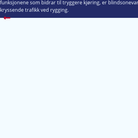
funksjonene som bidrar til tryggere kjøring, er blindsoneva
kryssende trafikk ved rygging.