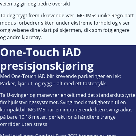
veien og gir deg bedre oversikt.
Ta deg trygt frem i krevende vær. MG IM5s unike Regn-natt
modus forbedrer sikten under ekstreme forhold og viser
omgivelsene dine klart på skjermen, slik som fotgjengere
og andre kjøretøy.
One-Touch iAD
presisjonskjøring
Med One-Touch iAD blir krevende parkeringer en lek:
Parker, kjør ut, og rygg – alt med ett tastetrykk.
Ta U-svinger og manøvrer enkelt med det standardutstyrte
firehjulsstyringssystemet. Sving med smidigheten til en
kompaktbil. MG IM5 har en imponerende liten svingradius
på bare 10,18 meter, perfekt for å håndtere trange
områder uten stress.
Med Intelligent Comfort Stop (ICS) bremser du mer