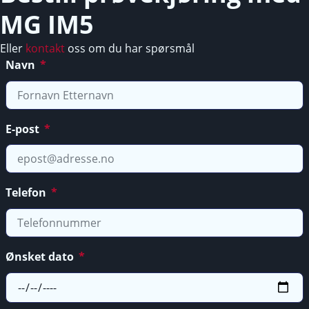
MG IM5
Eller
kontakt
oss om du har spørsmål
Navn
E-post
Telefon
Ønsket dato