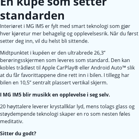
En kupé som setter
standarden
Interiøret i MG IM5 er fylt med smart teknologi som gjør
hver kjøretur mer behagelig og opplevelsesrik. Når du først
setter deg inn, vil du helst bli sittende.
Midtpunktet i kupéen er den ultrabrede 26,3”
berøringsskjermen som leveres som standard. Den kan
kobles trådløst til Apple CarPlay® eller Android Auto™ slik
at du får favorittappene dine rett inn i bilen. I tillegg har
bilen en 10,5” sentralt plassert vertikal skjerm.
I MG IM5 blir musikk en opplevelse i seg selv.
20 høyttalere leverer krystallklar lyd, mens tolags glass og
støydempende teknologi skaper en ro som nesten føles
meditativ.
Sitter du godt?