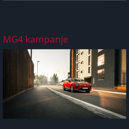
MGS5 EV er en helelektrisk SUV som leverer på alle
fronter – og litt til. Med inntil 465 km rekkevidde (WLTP),
hurtiglading fra 10 til 80 % på bare 28 minutter, og en
akselerasjon på 6,3 sekunder fra 0–100 km/t.
MG4 kampanje
MG4 har sporty design, moderne teknologi og gode