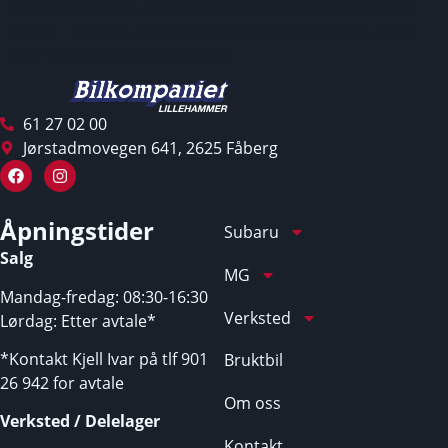
kjøreegenskaper. Du kan enkelt velge den som passer
ditt liv – enten du vil ha lengre rekkevidde, mer luksus
eller en enkel og smidig bybil.
61 27 02 00
Jørstadmovegen 641, 2625 Fåberg
Åpningstider
Subaru
Salg
MG
Mandag-fredag: 08:30-16:30
Verksted
Lørdag: Etter avtale*
*Kontakt Kjell Ivar på tlf 901
Bruktbil
26 942 for avtale
Om oss
Verksted / Delelager
Kontakt